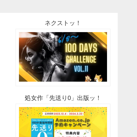
ネクストッ！
処女作「先送り0」出版ッ！