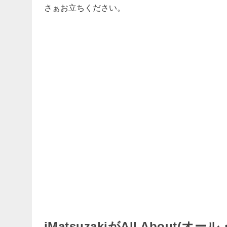
さぁお立ちください。
jMatsuzakiがAll About