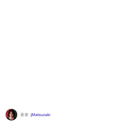
著者:
jMatsuzaki