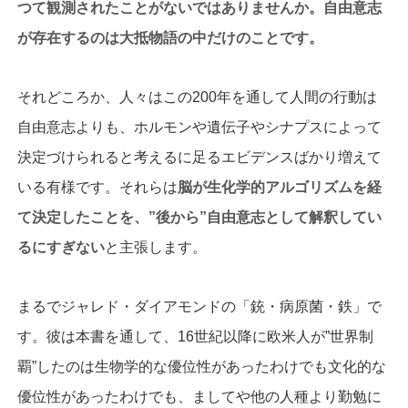
つて観測されたことがないではありませんか。自由意志
が存在するのは大抵物語の中だけのことです。
それどころか、人々はこの200年を通して人間の行動は
自由意志よりも、ホルモンや遺伝子やシナプスによって
決定づけられると考えるに足るエビデンスばかり増えて
いる有様です。それらは
脳が生化学的アルゴリズムを経
て決定したことを、”後から”自由意志として解釈してい
るにすぎない
と主張します。
まるでジャレド・ダイアモンドの「銃・病原菌・鉄」で
す。彼は本書を通して、16世紀以降に欧米人が”世界制
覇”したのは生物学的な優位性があったわけでも文化的な
優位性があったわけでも、ましてや他の人種より勤勉に