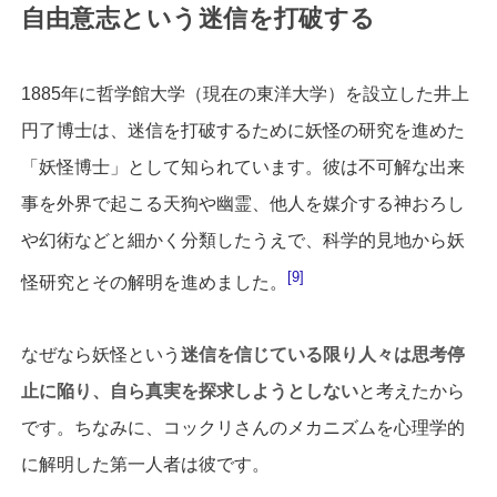
自由意志という迷信を打破する
1885年に哲学館大学（現在の東洋大学）を設立した井上
円了博士は、迷信を打破するために妖怪の研究を進めた
「妖怪博士」として知られています。彼は不可解な出来
事を外界で起こる天狗や幽霊、他人を媒介する神おろし
や幻術などと細かく分類したうえで、科学的見地から妖
9
怪研究とその解明を進めました。
なぜなら妖怪という
迷信を信じている限り人々は思考停
止に陥り、自ら真実を探求しようとしない
と考えたから
です。ちなみに、コックリさんのメカニズムを心理学的
に解明した第一人者は彼です。