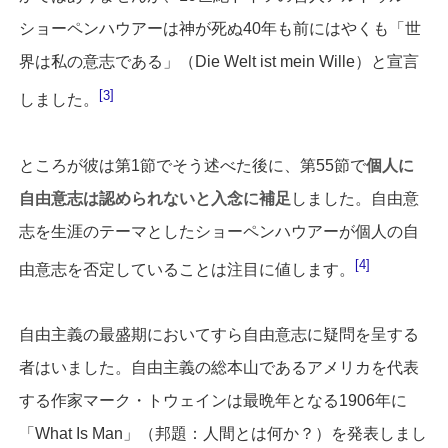
ショーペンハウアーは神が死ぬ40年も前にはやくも「世
界は私の意志である」（Die Welt ist mein Wille）と宣言
3
しました。
ところが彼は第1節でそう述べた後に、第55節で
個人に
自由意志は認められないと入念に補足
しました。自由意
志を生涯のテーマとしたショーペンハウアーが個人の自
4
由意志を否定していることは注目に値します。
自由主義の最盛期においてすら自由意志に疑問を呈する
者はいました。自由主義の総本山であるアメリカを代表
する作家マーク・トウェインは最晩年となる1906年に
「What Is Man」（邦題：人間とは何か？）を発表しまし