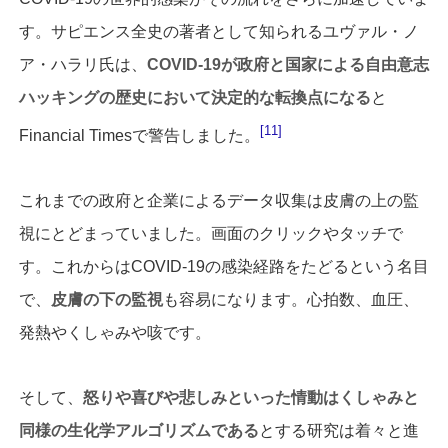
す。サピエンス全史の著者として知られるユヴァル・ノ
ア・ハラリ氏は、
COVID-19が政府と国家による自由意志
ハッキングの歴史において決定的な転換点になる
と
11
Financial Timesで警告しました。
これまでの政府と企業によるデータ収集は皮膚の上の監
視にとどまっていました。画面のクリックやタッチで
す。これからはCOVID-19の感染経路をたどるという名目
で、
皮膚の下の監視
も容易になります。心拍数、血圧、
発熱やくしゃみや咳です。
そして、
怒りや喜びや悲しみといった情動はくしゃみと
同様の生化学アルゴリズムである
とする研究は着々と進