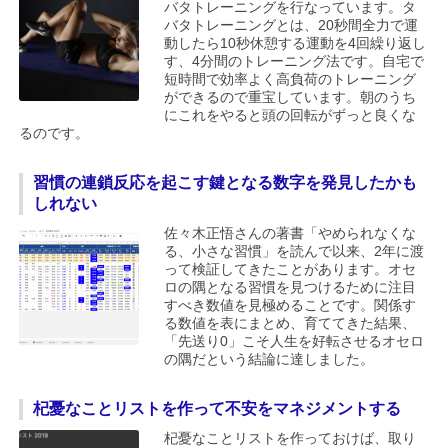
バタトレーニングを行なっています。タ
バタトレーニングとは、20秒間全力で運
動したら10秒休憩する運動を4回繰り返し
す、4分間のトレーニング法です。自宅で
短時間で効率よく高負荷のトレーニング
ができるので重宝しています。朝のうち
にこれをやると頭の回転がずっと良くな
るのです。
習慣の連鎖反応を起こす鍵となる数字を発見したかも
しれない
佐々木正悟さんの著書「やめられなくな
る、小さな習慣」を読んで以来、2年に渡
って検証してきたことがあります。オセ
ロの隅となる習慣を見つけるために注目
すべき数値を見極めることです。関係す
る数値を表にまとめ、育ててきた結果、
「先送り0」こそ人生を好転させるオセロ
の隅だという結論に達しました。
杞憂なことリストを作って不安をマネジメントする
杞憂なことリストを作っておけば、取り