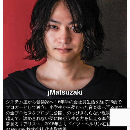
jMatsuzaki
システム屋から音楽家へ！6年半の会社員生活を経て26歳で
ブロガーとして独立。小学生から夢だった音楽家へ至るまで
の全プロセスをブログに公開。のっぴきならない現実を乗り
越えて、諦めきれない夢に向かう生き方を伝える30代前半の
夢見るリアリスト。2018年よりドイツ・ベルリン在住。
jMatsuzaki株式会社 代表取締役。